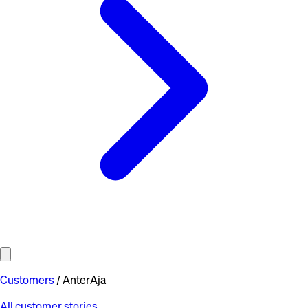
Customers
/
AnterAja
All customer stories